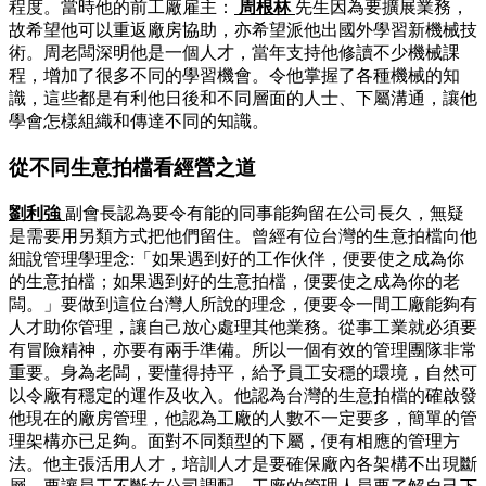
程度。當時他的前工廠雇主：
周根林
先生因為要擴展業務，
故希望他可以重返廠房協助，亦希望派他出國外學習新機械技
術。周老闆深明他是一個人才，當年支持他修讀不少機械課
程，增加了很多不同的學習機會。令他掌握了各種機械的知
識，這些都是有利他日後和不同層面的人士、下屬溝通，讓他
學會怎樣組織和傳達不同的知識。
從不同生意拍檔看經營之道
劉利強
副會長認為要令有能的同事能夠留在公司長久，無疑
是需要用另類方式把他們留住。曾經有位台灣的生意拍檔向他
細說管理學理念:「如果遇到好的工作伙伴，便要使之成為你
的生意拍檔；如果遇到好的生意拍檔，便要使之成為你的老
闆。」要做到這位台灣人所說的理念，便要令一間工廠能夠有
人才助你管理，讓自己放心處理其他業務。從事工業就必須要
有冒險精神，亦要有兩手準備。所以一個有效的管理團隊非常
重要。身為老闆，要懂得持平，給予員工安穩的環境，自然可
以令廠有穩定的運作及收入。他認為台灣的生意拍檔的確啟發
他現在的廠房管理，他認為工廠的人數不一定要多，簡單的管
理架構亦已足夠。面對不同類型的下屬，便有相應的管理方
法。他主張活用人才，培訓人才是要確保廠內各架構不出現斷