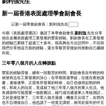
劉利強先生
新一屆香港表面處理學會副會長
今期《表面處理通訊》邀請了本學會副會長
劉利強
先生分享
他在金屬表面處理工業發展的豐富經驗。劉副會長在工業發展
的經驗已累積了超過三十多年。很高興在今次訪問中，不但與
我們分享他這方面的經驗，還分享艱苦背後如何推動自己繼續
向前。
三年零八個月的人生轉捩點
豐富的經驗背後，總有一段艱苦的時間。劉副會長在年輕的時
候便有志在工業發展的決心；在早期當過學徒，往後在夜校讀
書，邊做邊學。正當有所發展的時侯，自己也做得起勁的時
候，和友人的玩笑，竟成就了他三年零八個月的軍人生活。他
有感當時可能需要一個新嘗試，碰巧成功通過軍人考核測試，
又於是便從軍了。三年零八個月過後；機會又出現了，在營內
也不忘增值自己，他也讀了一些英文課程，相等於當年的中五