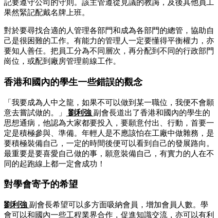
記要遵守公司的守則。該主管遵從見議的教誨，及後其他員工
果然緊記配戴名牌上班。
對於要尋找合適的人管理各部門和成為各部門的總管，協助自
己是很困難的工作。有能力的管理人一定要懂得平衡權力，亦
要知人善任。把員工分為不同層次，再分配到不同的行政部門
崗位，或配到廠房管理前線工作。
香港和國內的學生一些錯誤的觀念
「我要成為人中之龍，如果不可以做到某一職位，我便不會願
意去嘗試做的。」
劉利強
副會長道出了香港和國內的學生的
思想通病，他認為大家都要投入，要願意付出、行動，首要一
定是積極參與、準備。年輕人是不應該怕在工廠中做雜務，是
要積極裝備自己，一定的時間後便可以看到自己的發展路向。
最重要是要喜愛自己做的事，願意裝備自己，有實力的人在不
同的起跑線上都一定會成功！
對學會寄予的希望
劉利強
副會長希望可以多方面吸納會員，增加會員人數。學
會可以和國內一些工程業界合作，促進知識交流，亦可以有利