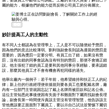
層，要讓員工不斷在公司調配。工廠的管理人員要了解自己下
屬的能力，根據他們的能力從而反映公司員工的分佈層次。
妙計提高工人的主動性
有不同人士都認為在管理學上，工人是不可以隨便給予懲罰，
因為他們的意志比較薄弱。劉利強副會長則認為適當的懲罰是
需要的，因為獎罰一定要分明。有員工出了錯，如果沒有懲
罰，沒有出錯的同事會認為沒有特別的懲罰，那便不會矯正錯
誤。他主張犯了錯的員工是要和其他同事分享經驗，要承認錯
誤，那麼其他員工才不會有機會再犯同樣的過失。
他舉出廠內一個例子：若干年前，他希望維持和扶正工人的紀
律；新上任的行政經理便依循規則要各員工也要配戴名牌，廠
內有一位部門主管就因忘記了戴上名牌而被罰款和記名公佈。
這位主管知悉此事後便因有失面子和難面對下屬而找副會長理
論，副會長第一時間便斥責該主管沒有管理智慧，他告訴該主
管他應該要正面面對下屬員工，要以示自己試法並警惕下屬切